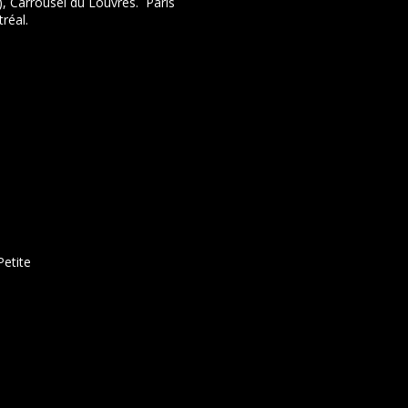
), Carrousel du Louvres. Paris
réal.
Petite