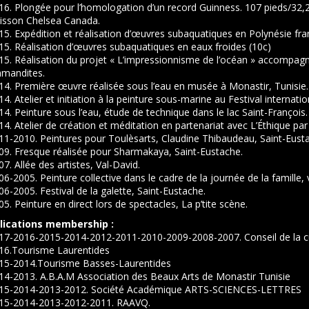
16. Plongée pour l’homologation d’un record Guinness. 107 pieds/32,2
isson Chelsea Canada.
15. Expédition et réalisation d’œuvres subaquatiques en Polynésie fra
15. Réalisation d’œuvres subaquatiques en eaux froides (10c)
015. Réalisation du projet « L’impressionnisme de l’océan » accompa
mandites.
14. Première œuvre réalisée sous l’eau en musée à Monastir, Tunisie.
14. Atelier et initiation à la peinture sous-marine au Festival internat
14. Peinture sous l’eau, étude de technique dans le lac Saint-François.
14. Atelier de création et méditation en partenariat avec L’Éthique par
11-2010. Peintures pour Toulèsarts, Claudine Thibaudeau, Saint-Eust
09. Fresque réalisée pour Sharmakaya, Saint-Eustache.
07. Allée des artistes, Val-David.
06-2005. Peinture collective dans le cadre de la journée de la famille,
06-2005. Festival de la galette, Saint-Eustache.
05. Peinture en direct lors de spectacles, La p’tite scène.
lications membership :
017-2016-2015-2014-2012-2011-2010-2009-2008-2007. Conseil de la cu
016.Tourisme Laurentides
015-2014.Tourisme Basses-Laurentides
14-2013. A.B.A.M Association des Beaux Arts de Monastir Tunisie
015-2014-2013-2012. Société Académique ARTS-SCIENCES-LETTRES
015-2014-2013-2012-2011. RAAVQ.