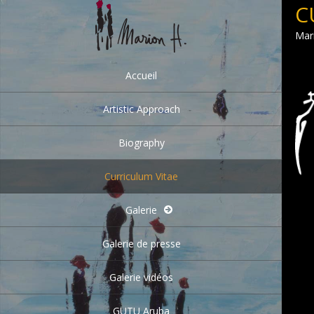
C
Mari
Accueil
Artistic Approach
Biography
Curriculum Vitae
Galerie
Galerie de presse
Galerie vidéos
GUTU Aruba