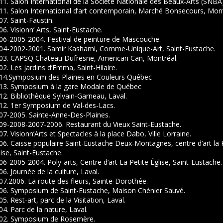
11. Salon International de la Société Nationale des Beaux-Arts (SNBA
11. Salon International d’art contemporain, Marché Bonsecours, Mont
07. Saint-Faustin.
06. Visionn’ Arts, Saint-Eustache.
006-2005-2004. Festival de peinture de Mascouche.
004-2002-2001. Samir Kashami, Comme-Unique-Art, Saint-Eustache.
003. CAPSQ Chateau Dufresne, American Can, Montréal.
02. Les jardins d’Emma, Saint-Hilaire.
014.Symposium des Plaines en Couleurs Québec
013. Symposium à la gare Modale de Québec
12. Bibliothèque Sylvain-Garneau, Laval.
012. 1er Symposium de Val-des-Lacs.
07-2005. Sainte-Anne-Des-Plaines.
009-2008-2007-2006. Restaurant du Vieux Saint-Eustache.
07. Visionn’Arts et Spectacles à la place Dabo, Ville Lorraine.
06. Caisse populaire Saint-Eustache Deux-Montagnes, centre d’art la 
lise, Saint-Eustache.
06-2005-2004. Poly-arts, Centre d’art La Petite Église, Saint-Eustache.
06. Journée de la culture, Laval.
07.2006. La route des fleurs, Sainte-Dorothée.
006. Symposium de Saint-Eustache, Maison Chénier Sauvé.
05. Rest-art, parc de la Visitation, Laval.
04. Parc de la nature, Laval.
002. Symposium de Rosemère.