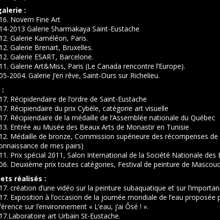
alerie :
016. Novem Fine Art
014-2013 Galerie Sharmakaya Saint-Eustache
12. Galerie Kaméléon, Paris.
12. Galerie Brenart, Bruxelles.
12. Galerie ESART, Barcelone.
11. Galerie Art&Miss, Paris (Le Canada rencontre l’Europe).
05-2004. Galerie J’en rêve, Saint-Ours sur Richelieu.
 :
17. Récipidendaire de l’ordre de Saint-Eustache
17. Récipiendaire du prix Cybèle, catégorie art visuelle
17. Récipiendaire de la médaille de l’Assemblée nationale du Québec
013. Entrée au Musée des Beaux Arts de Monastir en Tunisie
012. Médaille de bronze, Commission supérieure des récompenses de 
connaissance de mes pairs)
11. Prix spécial 2011, Salon International de la Société Nationale de
06. Deuxième prix toutes catégories, Festival de peinture de Mascou
ets réalisés :
17. création d’une vidéo sur la peinture subaquatique et sur l’importanc
17. Exposition à l’occasion de la journée mondiale de l’eau propos
érence sur l’environnement « L’eau, j’ai Ôsé ! ».
17.Laboratoire art Urbain St-Eustache.