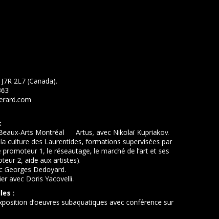
 J7R 2L7 (Canada).
363
gerard.com
m
:
 Beaux-Arts Montréal Artus, avec Nikolaï Kupriakov.
 la culture des Laurentides, formations supervisées par
te promoteur 1, le réseautage, le marché de l’art et ses
teur 2, aide aux artistes).
vec Georges Dedoyard.
lier avec Doris Yacovelli.
les :
! exposition d’oeuvres subaquatiques avec conférence sur