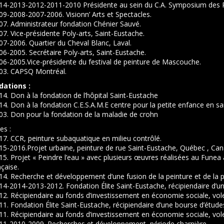
014-2013-2012-2011-2010 Présidente au sein du C.A. Symposium des Pa
09-2008-2007-2006. Visionn’ Arts et Spectacles.
07. Administrateur fondation Chénier Sauvé.
07. Vice-présidente Poly-arts, Saint-Eustache.
07-2006. Quartier du Cheval Blanc, Laval.
06-2005. Secrétaire Poly-arts, Saint-Eustache.
06-2005.Vice-présidente du festival de peinture de Mascouche.
003. CAPSQ Montréal.
dations :
14. Don à la fondation de l’hôpital Saint-Eustache
14. Don à la fondation C.E.S.A.M.E centre pour la petite enfance en s
03. Don pour la fondation de la maladie de crohn
es :
17. CCR, peinture subaquatique en milieu contrôlé.
15-2016.Projet urbaine, peinture de rue Saint-Eustache, Québec , Ca
15. Projet « Peindre l’eau » avec plusieurs œuvres réalisées au Funea à
çaise.
14. Recherche et développement d’une fusion de la peinture et de la
14-2014-2013-2012. Fondation Élite Saint-Eustache, récipiendaire d’u
012. Récipiendaire au fonds d’investissement en économie sociale, v
11. Fondation Élite Saint-Eustache, récipiendaire d’une bourse d’étude
11. Récipiendaire au fonds d’investissement en économie sociale, vo
011-2010-2009. Recherches et développement, période charnière.