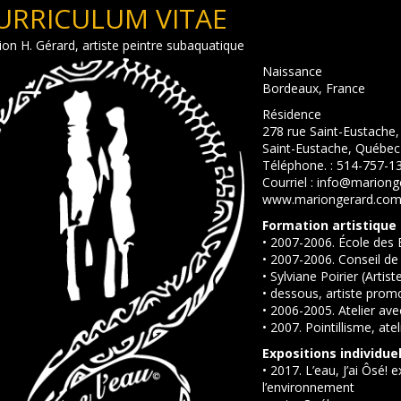
URRICULUM VITAE
on H. Gérard, artiste peintre subaquatique
Naissance
Bordeaux, France
Résidence
278 rue Saint-Eustache,
Saint-Eustache, Québec
Téléphone. : 514-757-1
Courriel : info@marion
www.mariongerard.co
Formation artistique 
• 2007-2006. École des
• 2007-2006. Conseil de
• Sylviane Poirier (Artis
• dessous, artiste promo
• 2006-2005. Atelier a
• 2007. Pointillisme, ate
Expositions individuel
• 2017. L’eau, J’ai Ôsé
l’environnement