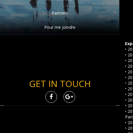
Partners
Pour me joindre
Exp
• 20
• 20
• 2
• 20
• 20
• 20
GET IN TOUCH
• 20
• 2
• 2
• 2
• 20
• 20
Pari
• 20
• 20