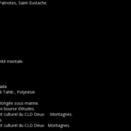
triotes, Saint-Eustache.
anté mentale.
nada
 Tahiti , Polynésie
 plongée sous-marine.
ne bourse d’études.
olet culturel du CLD Deux- Montagnes.
s.
let culturel du CLD Deux- Montagnes.